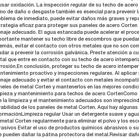
usar oxidación. La inspección regular de su techo de acero
no de daño o desgaste también es esencial para prevenir la
oblema de inmediato, puede evitar daños más graves y repa
trategia eficaz para proteger sus paneles de acero Corten 
enaje adecuado. El agua estancada puede acelerar el proce
portante mantener su techo libre de escombros que puedan 
emás, evitar el contacto con otros metales que no son co
udar a prevenir la corrosión galvánica. Preste atención a 
tal que entre en contacto con su techo de acero intemperiz
rosión.En conclusión, proteger su techo de acero intemper
ntenimiento proactivo y inspecciones regulares. Al aplicar
naje adecuado y evitar el contacto con metales incompatibl
neles de metal Corten y mantenerlos en las mejores condic
mpieza y mantenimiento para techos de acero CortenComo p
e la limpieza y el mantenimiento adecuados son imprescind
rabilidad de los paneles de metal Corten. Aquí hay alguna
ormaciónLimpieza regular Usar un detergente suave y agua 
 metal Corten regularmente para eliminar el polvo y los e
asivos Evitar el uso de productos químicos abrasivos o su
e pueden dañar la pátina protectora del metal.Revisar dañ