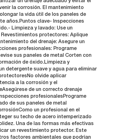
antizar un drenaje adecuado y evitar el
enir la corrosión. El mantenimiento
longar la vida útil de los paneles de
te años.Puntos clave- Inspecciones
ido.- Limpieza y lavado: Use un
 Revestimientos protectores: Aplique
antenimiento del drenaje: Asegure un
cciones profesionales: Programe
evise sus paneles de metal Corten con
formación de óxido.Limpieza y
un detergente suave y agua para eliminar
protectoresNo olvide aplicar
encia a la corrosión y el
eAsegúrese de un correcto drenaje
.Inspecciones profesionalesPrograme
tado de sus paneles de metal
orrosiónComo un profesional en el
teger su techo de acero intemperizado
solidez. Una de las formas más efectivas
icar un revestimiento protector. Este
tros factores ambientales que podrían