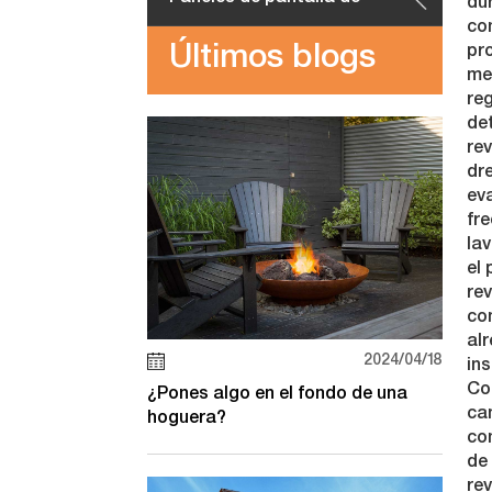
dur
co
Últimos blogs
pro
acero corten
me
reg
de
rev
dr
ev
fr
la
el
rev
co
al
2024/04/18
in
Co
¿Pones algo en el fondo de una
ca
hoguera?
con
de 
re