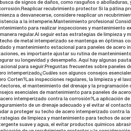
 busca de signos de daños, como rasguños o abolladuras, y
corrosión.Reaplicar recubrimiento protector Si la pátina p
mienza a desvanecerse, considere reaplicar un recubrimien
istencia a la intemperie.Mantenimiento profesional Conside
ntenimiento para realizar inspecciones y mantenimiento e
 manera regular.Al seguir estas estrategias de limpieza y
 techo de metal intemperizado se mantenga en óptimas co
idado y mantenimiento estacional para paneles de acero 
taciones, es importante ajustar su rutina de mantenimient
egurar su longevidad y desempeño. Aquí hay algunas paut
tacional para seguir:Preguntas frecuentes sobre paneles d
ero intemperizado¿Cuáles son algunos consejos esenciale
ro Corten?Las inspecciones regulares, la limpieza y el lav
otectores, el mantenimiento del drenaje y la programación 
nsejos esenciales de mantenimiento para paneles de acer
acero intemperizado contra la corrosión?La aplicación de 
eguramiento de un drenaje adecuado y el evitar el contac
udar a proteger su techo de acero intemperizado contra la
trategias de limpieza y mantenimiento para techos de acer
ergente suave y agua, el evitar productos químicos abrasiv