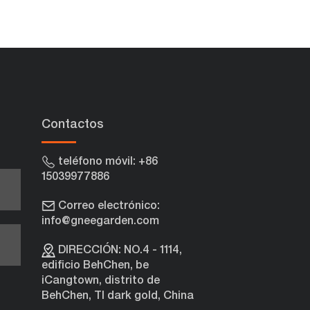
Contactos
teléfono móvil: +86
15039977886
Correo electrónico:
info@gneegarden.com
e
DIRECCIÓN: NO.4 - 1114,
edificio BehChen, be
iCangtown, distrito de
BehChen, TI dark gold, China