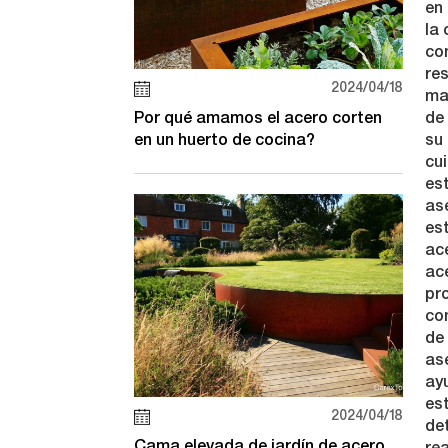
en
la 
co
res
2024/04/18
ma
Por qué amamos el acero corten
de
en un huerto de cocina?
su
cu
es
as
es
ac
ace
pr
co
de 
as
ay
es
2024/04/18
det
Cama elevada de jardín de acero