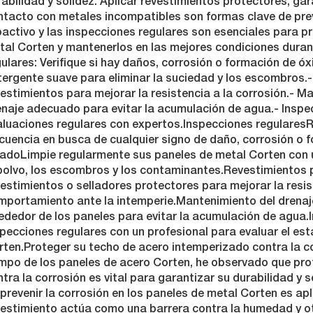
abilidad y solidez. Aplicar revestimientos protectores, gar
ntacto con metales incompatibles son formas clave de prev
activo y las inspecciones regulares son esenciales para pro
tal Corten y mantenerlos en las mejores condiciones duran
ulares: Verifique si hay daños, corrosión o formación de óx
tergente suave para eliminar la suciedad y los escombros.-
estimientos para mejorar la resistencia a la corrosión.- M
enaje adecuado para evitar la acumulación de agua.- Inspe
aluaciones regulares con expertos.Inspecciones regularesR
ecuencia en busca de cualquier signo de daño, corrosión o 
vadoLimpie regularmente sus paneles de metal Corten con 
 polvo, los escombros y los contaminantes.Revestimientos 
estimientos o selladores protectores para mejorar la resist
mportamiento ante la intemperie.Mantenimiento del drenaj
rededor de los paneles para evitar la acumulación de agua
specciones regulares con un profesional para evaluar el es
rten.Proteger su techo de acero intemperizado contra la c
mpo de los paneles de acero Corten, he observado que pro
tra la corrosión es vital para garantizar su durabilidad y 
prevenir la corrosión en los paneles de metal Corten es apl
vestimiento actúa como una barrera contra la humedad y o