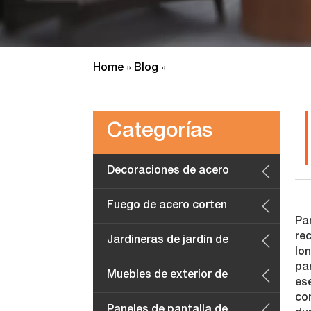
Home
Blog
»
»
Categorías
Decoraciones de acero
corten
Fuego de acero corten
Pa
re
Jardineras de jardín de
lo
par
acero corten
Muebles de exterior de
es
con
acero corten
Paneles de pantalla de