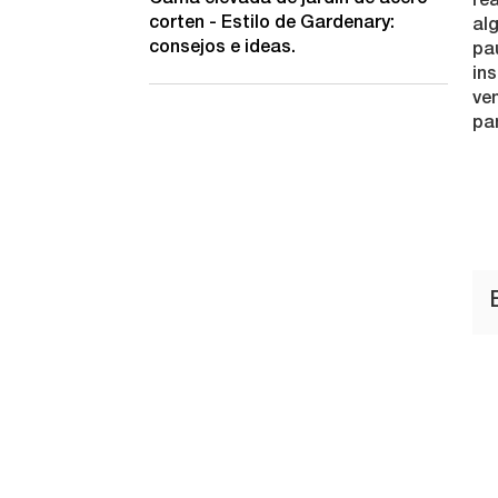
rea
corten - Estilo de Gardenary:
al
consejos e ideas.
pa
ins
ven
pan