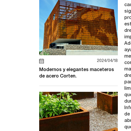
ca
sig
pr
es
dr
im
Ad
ay
me
2024/04/18
cor
ma
Modernos y elegantes maceteros
dre
de acero Corten.
pa
li
qu
du
Inf
de
abr
qu