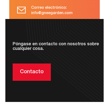
Correo electrónico:
info@gneegarden.com
DIRECCIÓN:
NO.4 - 1114, edificio BehChen, be
iCangtown, distrito de BehChen, TI
dark gold, China
Póngase en contacto con nosotros sobre
cualquier cosa.
Contacto