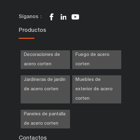
Síganos：
Productos
Decoraciones de
Fuego de acero
acero corten
corten
Jardineras de jardín
Muebles de
de acero corten
exterior de acero
corten
Paneles de pantalla
de acero corten
Contactos