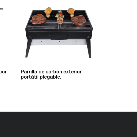
 con
Parrilla de carbón exterior
18 Pulgadas P
portátil plegable.
Portátil al Ai
Hervidor.