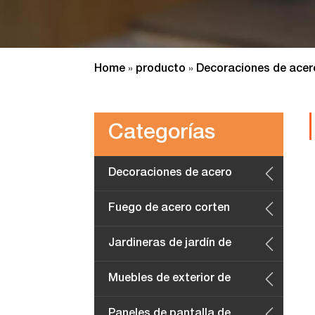
Home
producto
Decoraciones de acer
»
»
Categorías
Decoraciones de acero
corten
Fuego de acero corten
Jardineras de jardín de
acero corten
Muebles de exterior de
acero corten
Paneles de pantalla de