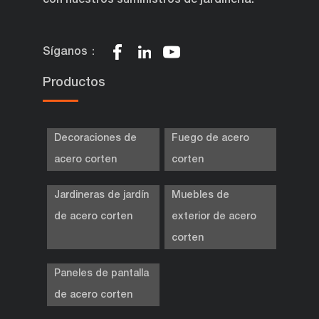
con nuestros suministros de jardinería.
Síganos：
Productos
Decoraciones de
Fuego de acero
acero corten
corten
Jardineras de jardín
Muebles de
de acero corten
exterior de acero
corten
Paneles de pantalla
de acero corten