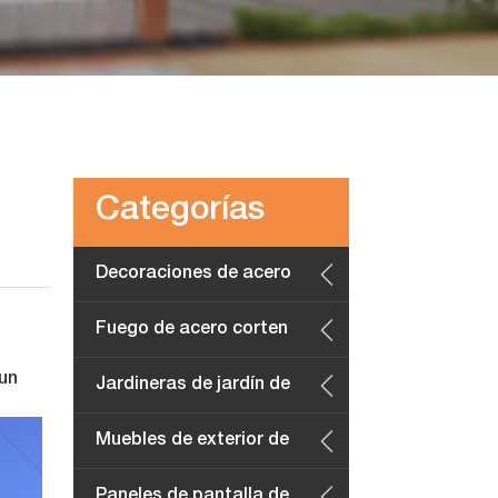
Categorías
Decoraciones de acero
corten
Fuego de acero corten
 un
Jardineras de jardín de
acero corten
Muebles de exterior de
acero corten
Paneles de pantalla de