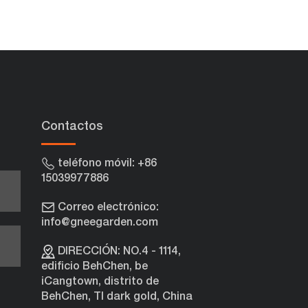
Contactos
teléfono móvil: +86
15039977886
Correo electrónico:
info@gneegarden.com
e
DIRECCIÓN: NO.4 - 1114,
edificio BehChen, be
iCangtown, distrito de
BehChen, TI dark gold, China