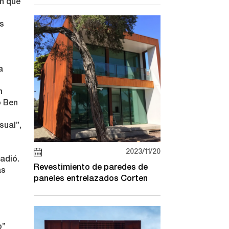
ón que
as
a
n
o Ben
sual”,
2023/11/20
adió.
Revestimiento de paredes de
as
paneles entrelazados Corten
o”