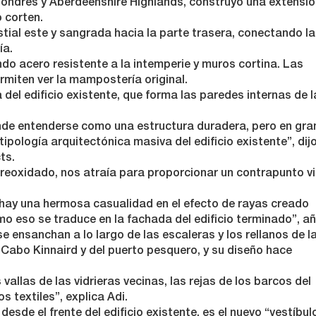
 Londres y Aberdeenshire Highlands, construyó una extensi
o corten.
tial este y sangrada hacia la parte trasera, conectando l
ía.
ndo acero resistente a la intemperie y muros cortina. Las
rmiten ver la mampostería original.
del edificio existente, que forma las paredes internas de l
nde entenderse como una estructura duradera, pero en gra
ipología arquitectónica masiva del edificio existente”, dij
ts.
oxidado, nos atraía para proporcionar un contrapunto vi
 hay una hermosa casualidad en el efecto de rayas creado
mo eso se traduce en la fachada del edificio terminado”, añ
e ensanchan a lo largo de las escaleras y los rellanos de l
e Cabo Kinnaird y del puerto pesquero, y su diseño hace
vallas de las vidrieras vecinas, las rejas de los barcos del
os textiles”, explica Adi.
desde el frente del edificio existente, es el nuevo “vestíbul