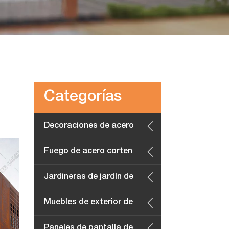
Categorías
Decoraciones de acero
corten
Fuego de acero corten
Jardineras de jardín de
acero corten
Muebles de exterior de
acero corten
Paneles de pantalla de