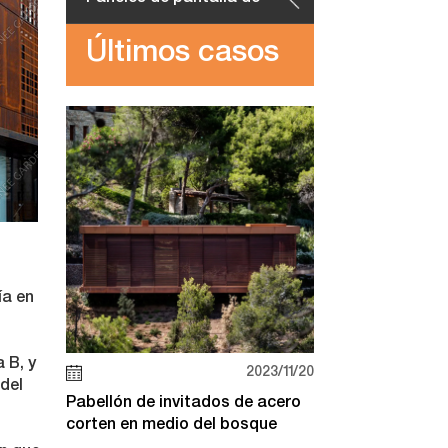
Últimos casos
acero corten
ía en
 B, y
2023/11/20
del
Pabellón de invitados de acero
corten en medio del bosque