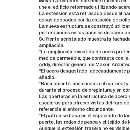
Moxon Architects, que tiene oficinas en
une el edificio reformado utilizando acer
La extensión está retrasada desde el has
casas adosadas con la estación de polic
La nueva estructura se construyó utiliza
perforaciones en los paneles de acero pe
Su frente acristalado muestra la fachada 
ampliación.
“La ampliación revestida de acero prete
medida permeable, que contrasta con la t
Addy, director general de Moxon Architec
“El acero desgastado, adecuadamente pre
añadió.
“Básicamente, nos encanta el material y
durante el proceso de prepintura y en có
Las aberturas en la estructura de acero s
escaleras para ofrecer vistas del faro d
referencia al entorno circundante.
“El patrón se basa en el espaciado de las 
puerto, las redes de pesca y el tejido de l
Aunque la extensión trasera no es visible 