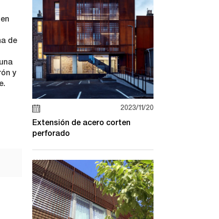
 en
ma de
 una
rón y
e.
2023/11/20
Extensión de acero corten
perforado